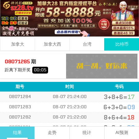
加拿大
加拿大西
台湾
比特币
5
7
1
13
08071285
期
+
+
=
距离下期开奖
00
:
05
小
单
期号
时间
号码
3+8+6=
17
08071284
08-07 21:24:00
6+3+0=
09
08071283
08-07 21:23:00
8+6+4=
18
08071282
08-07 21:22:00
8+0+1=
09
08071281
08-07 21:21:00
结果
走势
统计
AI预测
2+9+3=
14
08071280
08-07 21:20:00